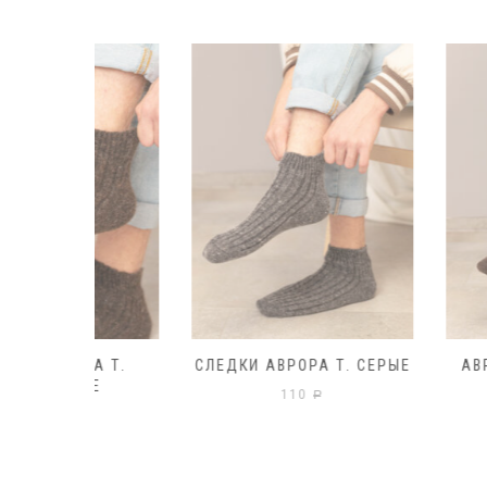
РА Т.
СЛЕДКИ АВРОРА Т. СЕРЫЕ
АВРОРА Т.К
ЫЕ
110
120
Р